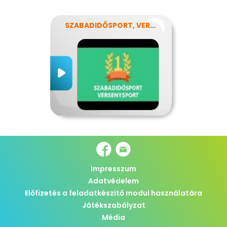
SZABADIDŐSPORT, VERSENYSPORT
Impresszum
Adatvédelem
Előfizetés a feladatkészítő modul használatára
Játékszabályzat
Média