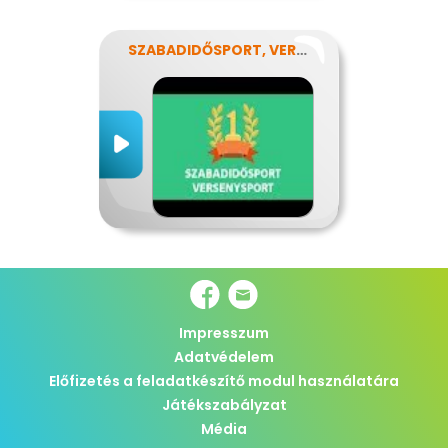
SZABADIDŐSPORT, VERSENYSPORT
Impresszum
Adatvédelem
Előfizetés a feladatkészítő modul használatára
Játékszabályzat
Média