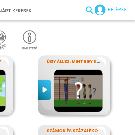
BELÉPÉS
NÁRT KERESEK
?
ÚGY ÁLLSZ, MINT EGY KÉRDŐJEL
SZÁMOK ÉS SZÁZALÉKOK REJTELMEI