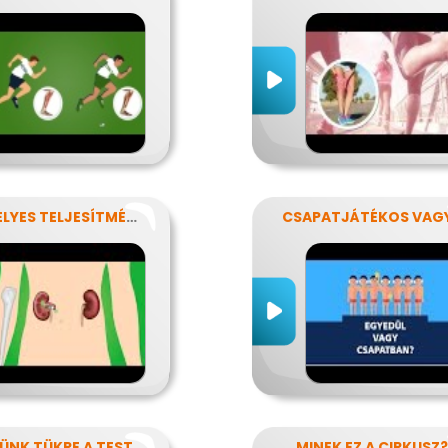
VESZÉLYES TELJESÍTMÉNY
CSAPATJÁTÉKOS VAG
KÜNK TÜKRE A TEST
MINEK EZ A CIRKUSZ?