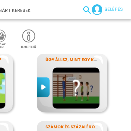
BELÉPÉS
NÁRT KERESEK
?
ÚGY ÁLLSZ, MINT EGY KÉRDŐJEL
SZÁMOK ÉS SZÁZALÉKOK REJTELMEI