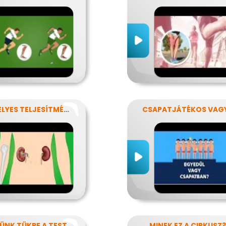
VESZÉLYES TELJESÍTMÉNY
CSAPATJÁTÉKOS VAG
KÜNK TÜKRE A TEST
MINEK EZ A CIRKUSZ?