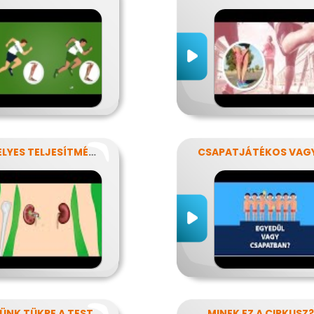
VESZÉLYES TELJESÍTMÉNY
CSAPATJÁTÉKOS VAG
KÜNK TÜKRE A TEST
MINEK EZ A CIRKUSZ?