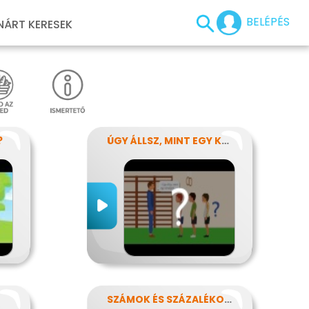
BELÉPÉS
NÁRT KERESEK
?
ÚGY ÁLLSZ, MINT EGY KÉRDŐJEL
SZÁMOK ÉS SZÁZALÉKOK REJTELMEI