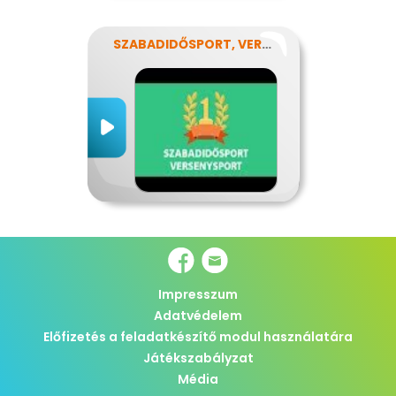
SZABADIDŐSPORT, VERSENYSPORT
Impresszum
Adatvédelem
Előfizetés a feladatkészítő modul használatára
Játékszabályzat
Média