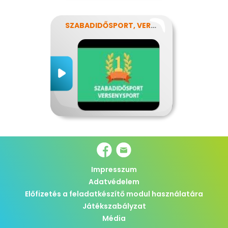
SZABADIDŐSPORT, VERSENYSPORT
Impresszum
Adatvédelem
Előfizetés a feladatkészítő modul használatára
Játékszabályzat
Média