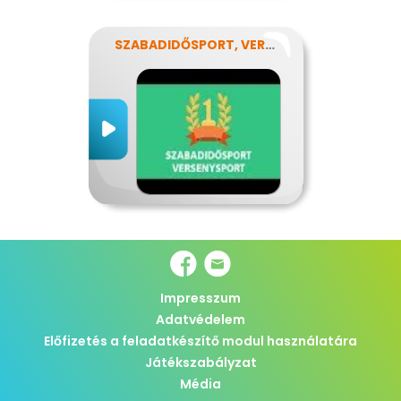
SZABADIDŐSPORT, VERSENYSPORT
Impresszum
Adatvédelem
Előfizetés a feladatkészítő modul használatára
Játékszabályzat
Média