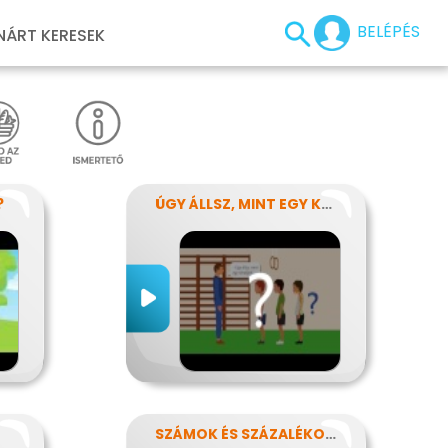
BELÉPÉS
NÁRT KERESEK
?
ÚGY ÁLLSZ, MINT EGY KÉRDŐJEL
SZÁMOK ÉS SZÁZALÉKOK REJTELMEI