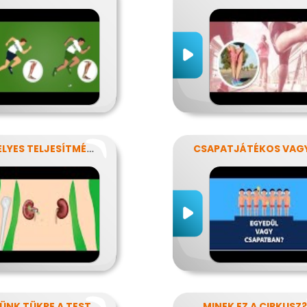
VESZÉLYES TELJESÍTMÉNY
CSAPATJÁTÉKOS VAG
KÜNK TÜKRE A TEST
MINEK EZ A CIRKUSZ?