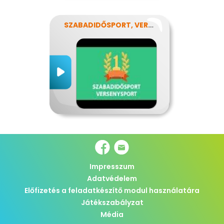
SZABADIDŐSPORT, VERSENYSPORT
Impresszum
Adatvédelem
Előfizetés a feladatkészítő modul használatára
Játékszabályzat
Média