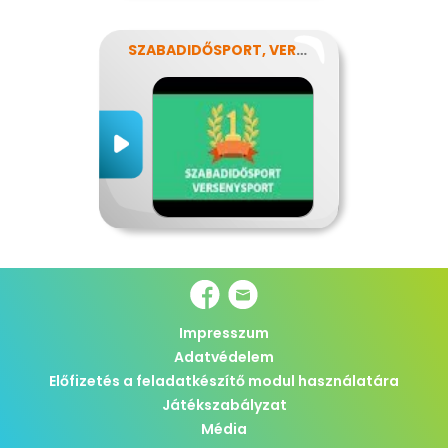
SZABADIDŐSPORT, VERSENYSPORT
Impresszum
Adatvédelem
Előfizetés a feladatkészítő modul használatára
Játékszabályzat
Média