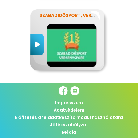
SZABADIDŐSPORT, VERSENYSPORT
Impresszum
Adatvédelem
Előfizetés a feladatkészítő modul használatára
Játékszabályzat
Média