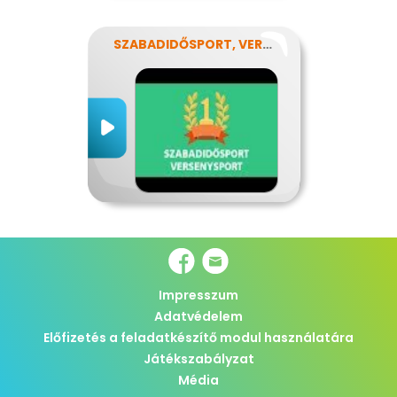
SZABADIDŐSPORT, VERSENYSPORT
Impresszum
Adatvédelem
Előfizetés a feladatkészítő modul használatára
Játékszabályzat
Média