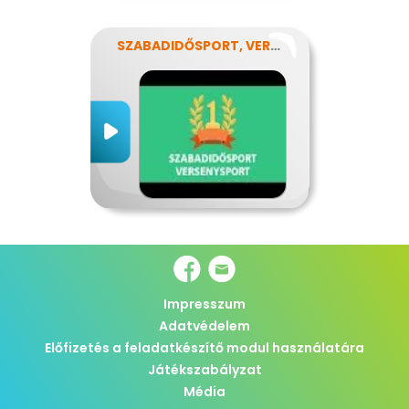
SZABADIDŐSPORT, VERSENYSPORT
Impresszum
Adatvédelem
Előfizetés a feladatkészítő modul használatára
Játékszabályzat
Média