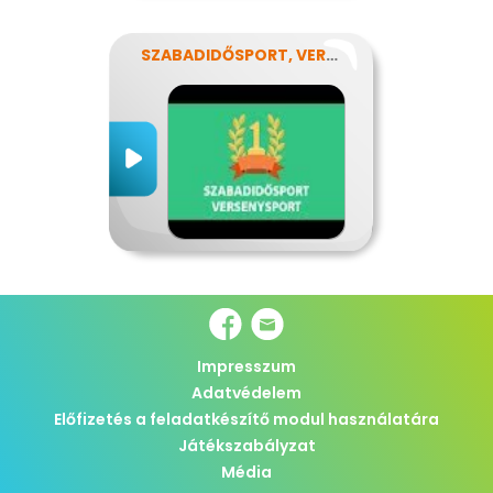
SZABADIDŐSPORT, VERSENYSPORT
Impresszum
Adatvédelem
Előfizetés a feladatkészítő modul használatára
Játékszabályzat
Média