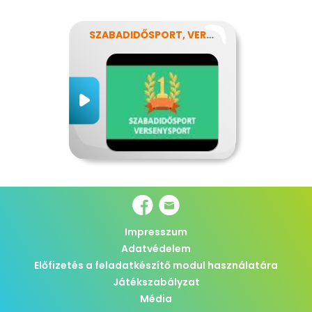
SZABADIDŐSPORT, VERSENYSPORT
Impresszum
Adatvédelem
Előfizetés a feladatkészítő modul használatára
Játékszabályzat
Média