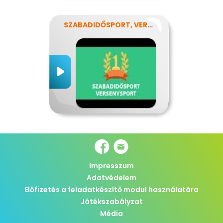
SZABADIDŐSPORT, VERSENYSPORT
Impresszum
Adatvédelem
Előfizetés a feladatkészítő modul használatára
Játékszabályzat
Média