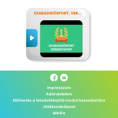
SZABADIDŐSPORT, VERSENYSPORT
Impresszum
Adatvédelem
Előfizetés a feladatkészítő modul használatára
Játékszabályzat
Média