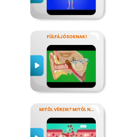
FÜLFÁJÓSOKNAK!
MITŐL VÉRZIK? MITŐL NEM VÉRZIK?