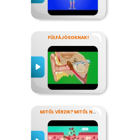
FÜLFÁJÓSOKNAK!
MITŐL VÉRZIK? MITŐL NEM VÉRZIK?