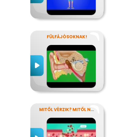
FÜLFÁJÓSOKNAK!
MITŐL VÉRZIK? MITŐL NEM VÉRZIK?