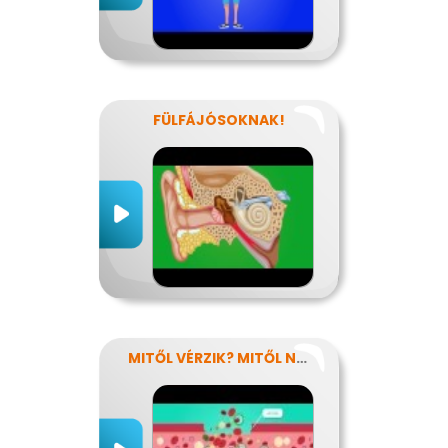
FÜLFÁJÓSOKNAK!
MITŐL VÉRZIK? MITŐL NEM VÉRZIK?