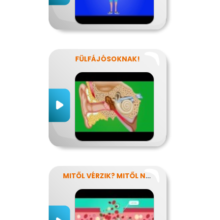
FÜLFÁJÓSOKNAK!
MITŐL VÉRZIK? MITŐL NEM VÉRZIK?