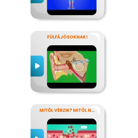
FÜLFÁJÓSOKNAK!
MITŐL VÉRZIK? MITŐL NEM VÉRZIK?