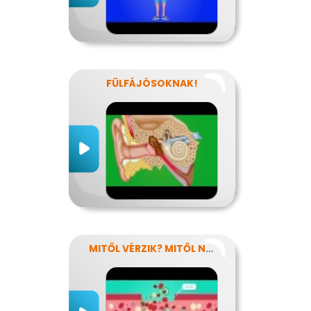
FÜLFÁJÓSOKNAK!
MITŐL VÉRZIK? MITŐL NEM VÉRZIK?