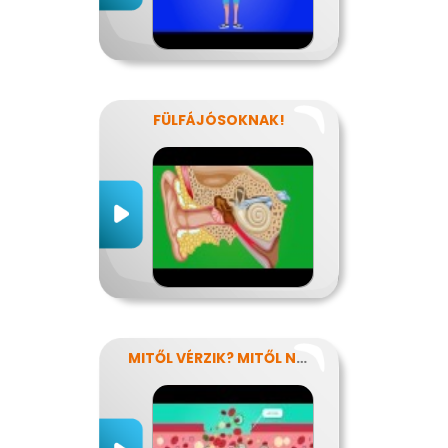
FÜLFÁJÓSOKNAK!
MITŐL VÉRZIK? MITŐL NEM VÉRZIK?