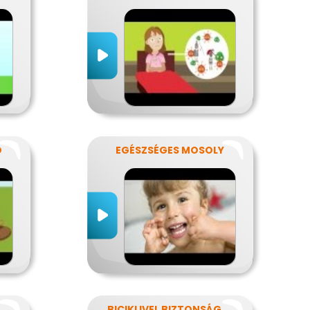
Ó
EGÉSZSÉGES MOSOLY
Ó - KICSIKNEK
BICIKLIVEL BIZTONSÁGBAN