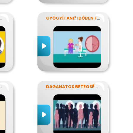
LÓ TÜDŐ TÖRTÉNETE
GYÓGYÍTANI? IDŐBEN FELISMERNI!
SSZ A PARLAGFŰ?
DAGANATOS BETEGSÉGEK