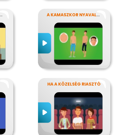
KORIBB JÁRVÁNYUNK
A KAMASZKOR NYAVALYÁI
HA A KÖZELSÉG RIASZTÓ