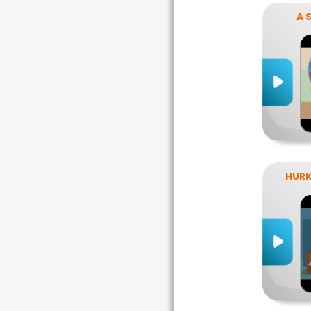
A 
HURK