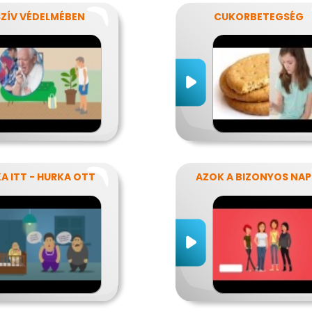
SZÍV VÉDELMÉBEN
CUKORBETEGSÉG
A ITT - HURKA OTT
A