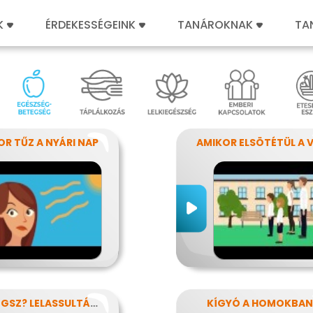
K
ÉRDEKESSÉGEINK
TANÁROKNAK
TA
OR TŰZ A NYÁRI NAP
PÖRÖGSZ? LELASSULTÁL? PAJZSMIRIGY
KÍGYÓ A HOMOKBAN