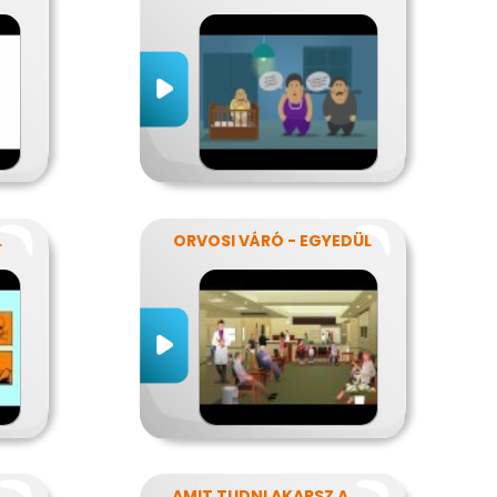
L
ORVOSI VÁRÓ - EGYEDÜL
AMIT TUDNI AKARSZ A NÁTHÁRÓL