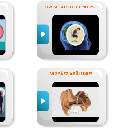
GYÓGYÍTANI? IDŐBEN FELISMERNI!
ÍGY SEGÍTS EGY EPILEPSZIÁSNAK
OS BETEGSÉGEK
VIGYÁZZ A FÜLEDRE!