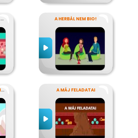
MITŐL VÉRZIK? MITŐL NEM VÉRZIK?
A HERBÁL NEM BIO!
HOGY NE LEGYENEK KÍNOS TITKOK
A MÁJ FELADATAI