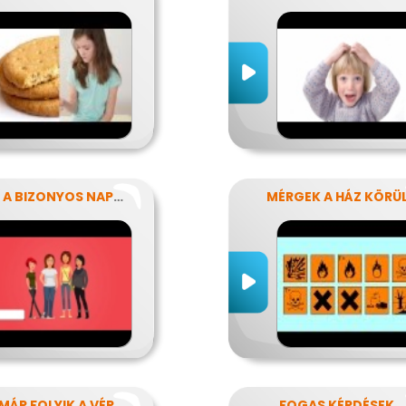
AZOK A BIZONYOS NAPOK
MÉRGEK A HÁZ KÖRÜ
MÁR FOLYIK A VÉR
FOGAS KÉRDÉSEK