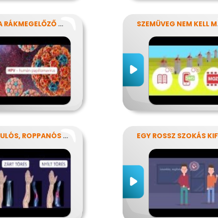
HPV: A RÁKMEGELŐZŐ OLTÁS
SZEM
RÁNDULÓS, ROPPANÓS BALESETEK