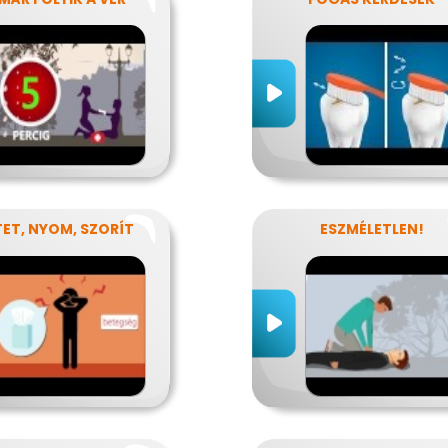
ET, NYOM, SZORÍT
ESZMÉLETLEN!