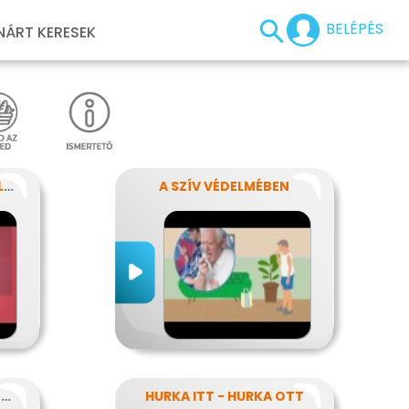
BELÉPÉS
NÁRT KERESEK
EZT TEDD HA FÉLRENYELT VALAKI
A SZÍV VÉDELMÉBEN
A FRIZURA HIVATLAN VENDÉGEI - A FEJTETVEK
HURKA ITT - HURKA OTT