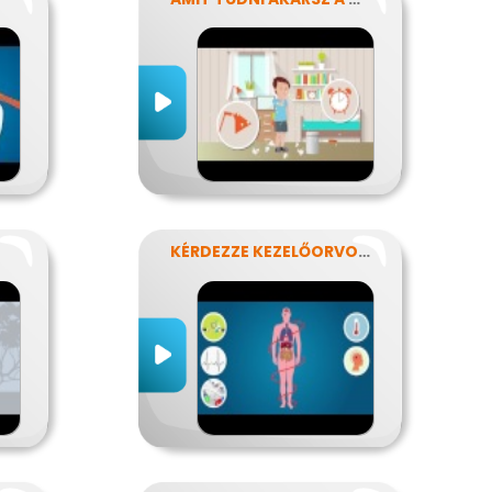
KÉRDEZZE KEZELŐORVOSÁT?