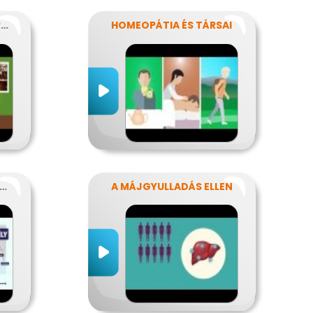
MI TÖRTÉNHET EGY FERDE ÉJSZAKÁN?
HOMEOPÁTIA ÉS TÁRSAI
IKOR SÚLYOS A GYOMORFÁJÁS
A MÁJGYULLADÁS ELLEN