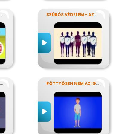
ÜVEG NEM KELL MÉG?
SZÚRÓS VÉDELEM - AZ OLTÁSOKRÓL
EGY ROSSZ SZOKÁS KIFÜSTÖLÉSE
PÖTTYÖSEN NEM AZ IGAZI