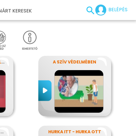
BELÉPÉS
NÁRT KERESEK
EZT TEDD HA FÉLRENYELT VALAKI
A SZÍV VÉDELMÉBEN
A FRIZURA HIVATLAN VENDÉGEI - A FEJTETVEK
HURKA ITT - HURKA OTT