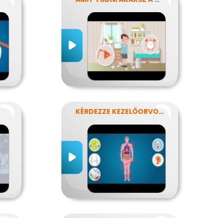
KÉRDEZZE KEZELŐORVOSÁT?