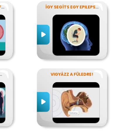
GYÓGYÍTANI? IDŐBEN FELISMERNI!
ÍGY SEGÍTS EGY EPILEPSZIÁSNAK
OS BETEGSÉGEK
VIGYÁZZ A FÜLEDRE!