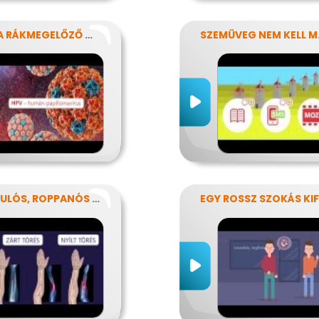
HPV: A RÁKMEGELŐZŐ OLTÁS
SZEM
RÁNDULÓS, ROPPANÓS BALESETEK