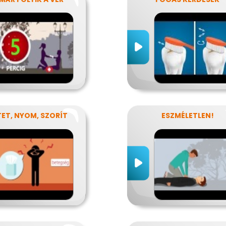
ET, NYOM, SZORÍT
ESZMÉLETLEN!