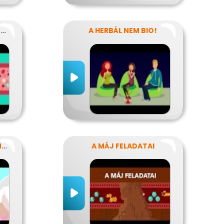
MITŐL VÉRZIK? MITŐL NEM VÉRZIK?
A HERBÁL NEM BIO!
HOGY NE LEGYENEK KÍNOS TITKOK
A MÁJ FELADATAI