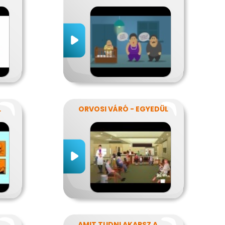
L
ORVOSI VÁRÓ - EGYEDÜL
AMIT TUDNI AKARSZ A NÁTHÁRÓL