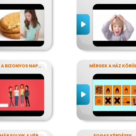
AZOK A BIZONYOS NAPOK
MÉRGEK A HÁZ KÖRÜ
MÁR FOLYIK A VÉR
FOGAS KÉRDÉSEK