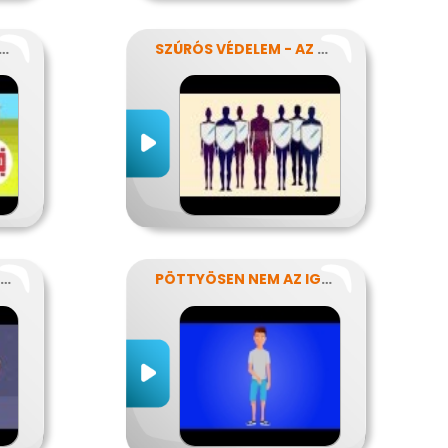
ÜVEG NEM KELL MÉG?
SZÚRÓS VÉDELEM - AZ OLTÁSOKRÓL
EGY ROSSZ SZOKÁS KIFÜSTÖLÉSE
PÖTTYÖSEN NEM AZ IGAZI