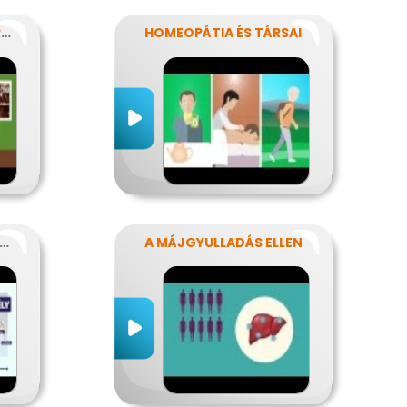
MI TÖRTÉNHET EGY FERDE ÉJSZAKÁN?
HOMEOPÁTIA ÉS TÁRSAI
IKOR SÚLYOS A GYOMORFÁJÁS
A MÁJGYULLADÁS ELLEN