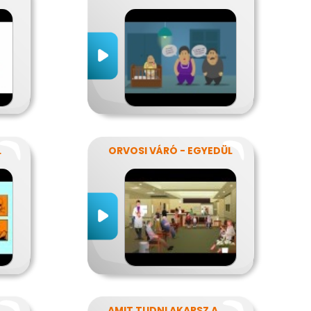
L
ORVOSI VÁRÓ - EGYEDÜL
AMIT TUDNI AKARSZ A NÁTHÁRÓL