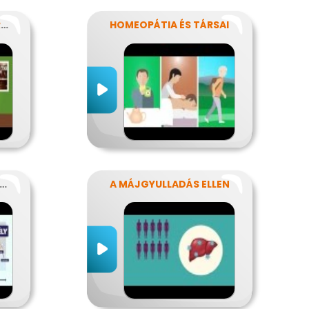
MI TÖRTÉNHET EGY FERDE ÉJSZAKÁN?
HOMEOPÁTIA ÉS TÁRSAI
IKOR SÚLYOS A GYOMORFÁJÁS
A MÁJGYULLADÁS ELLEN