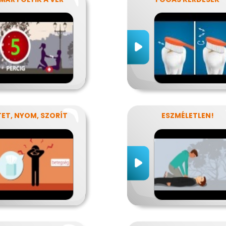
ET, NYOM, SZORÍT
ESZMÉLETLEN!