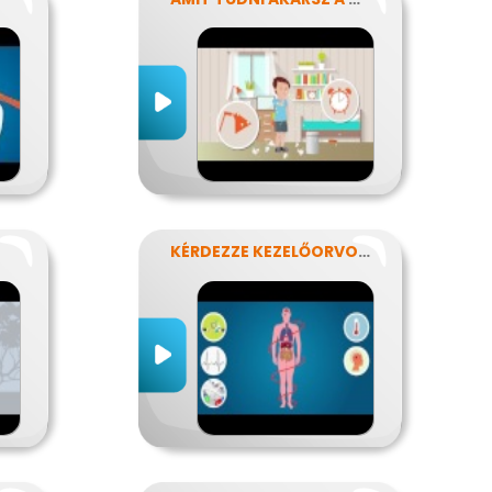
KÉRDEZZE KEZELŐORVOSÁT?