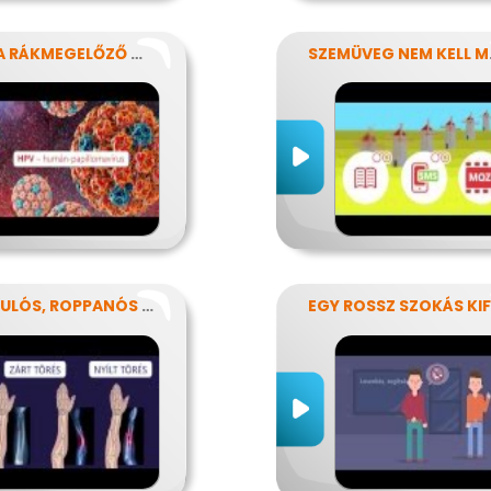
HPV: A RÁKMEGELŐZŐ OLTÁS
SZEM
RÁNDULÓS, ROPPANÓS BALESETEK