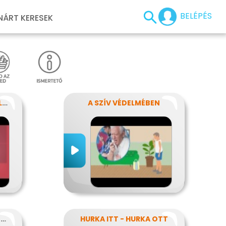
BELÉPÉS
NÁRT KERESEK
EZT TEDD HA FÉLRENYELT VALAKI
A SZÍV VÉDELMÉBEN
A FRIZURA HIVATLAN VENDÉGEI - A FEJTETVEK
HURKA ITT - HURKA OTT