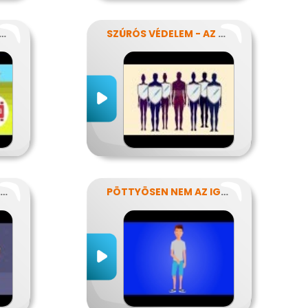
ÜVEG NEM KELL MÉG?
SZÚRÓS VÉDELEM - AZ OLTÁSOKRÓL
EGY ROSSZ SZOKÁS KIFÜSTÖLÉSE
PÖTTYÖSEN NEM AZ IGAZI