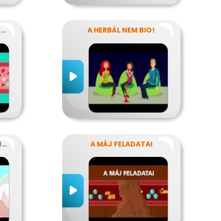
MITŐL VÉRZIK? MITŐL NEM VÉRZIK?
A HERBÁL NEM BIO!
HOGY NE LEGYENEK KÍNOS TITKOK
A MÁJ FELADATAI