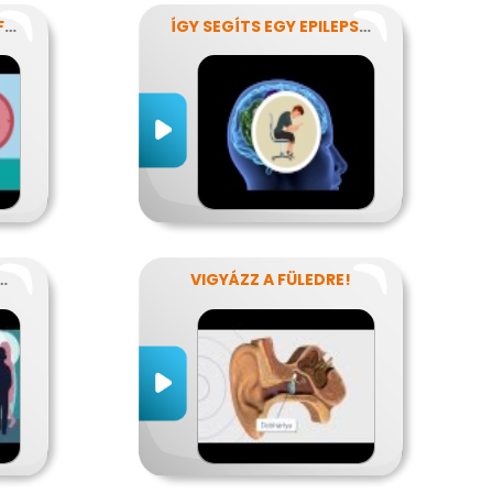
GYÓGYÍTANI? IDŐBEN FELISMERNI!
ÍGY SEGÍTS EGY EPILEPSZIÁSNAK
OS BETEGSÉGEK
VIGYÁZZ A FÜLEDRE!