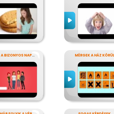
AZOK A BIZONYOS NAPOK
MÉRGEK A HÁZ KÖRÜ
MÁR FOLYIK A VÉR
FOGAS KÉRDÉSEK