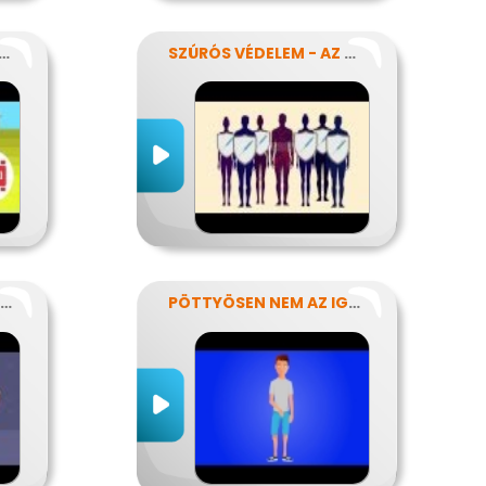
ÜVEG NEM KELL MÉG?
SZÚRÓS VÉDELEM - AZ OLTÁSOKRÓL
EGY ROSSZ SZOKÁS KIFÜSTÖLÉSE
PÖTTYÖSEN NEM AZ IGAZI