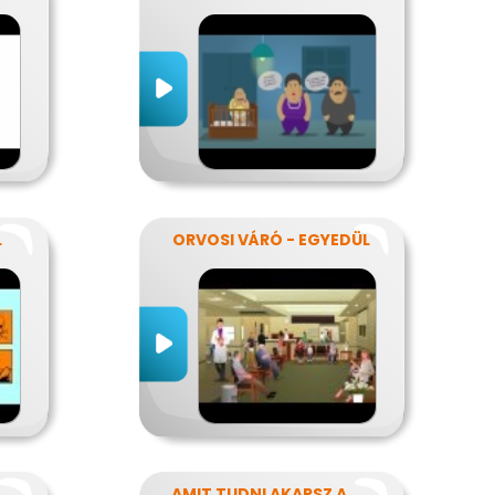
L
ORVOSI VÁRÓ - EGYEDÜL
AMIT TUDNI AKARSZ A NÁTHÁRÓL