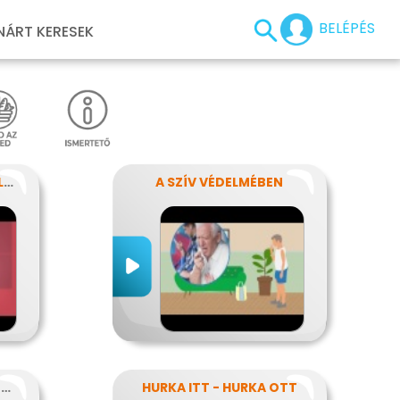
BELÉPÉS
NÁRT KERESEK
EZT TEDD HA FÉLRENYELT VALAKI
A SZÍV VÉDELMÉBEN
A FRIZURA HIVATLAN VENDÉGEI - A FEJTETVEK
HURKA ITT - HURKA OTT