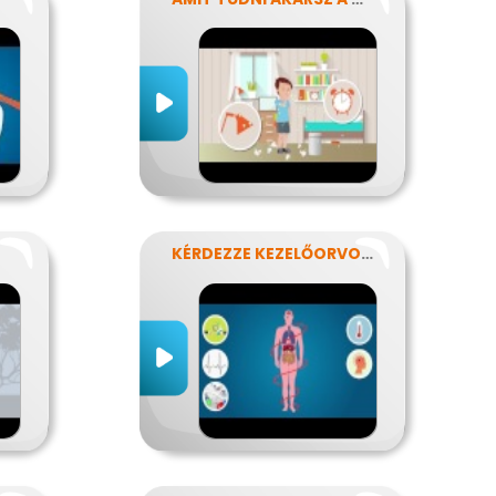
KÉRDEZZE KEZELŐORVOSÁT?