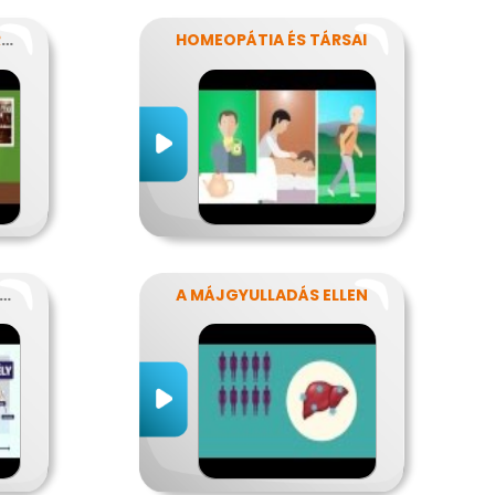
MI TÖRTÉNHET EGY FERDE ÉJSZAKÁN?
HOMEOPÁTIA ÉS TÁRSAI
IKOR SÚLYOS A GYOMORFÁJÁS
A MÁJGYULLADÁS ELLEN