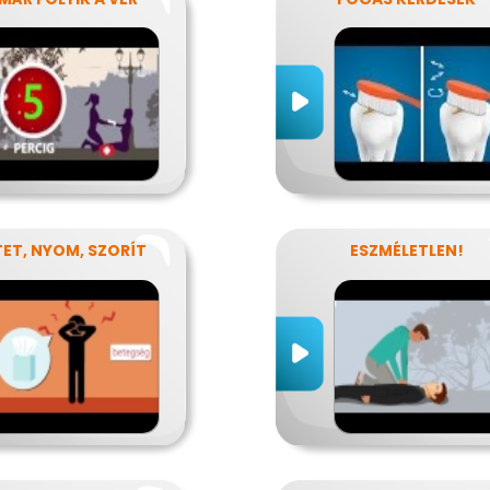
ET, NYOM, SZORÍT
ESZMÉLETLEN!