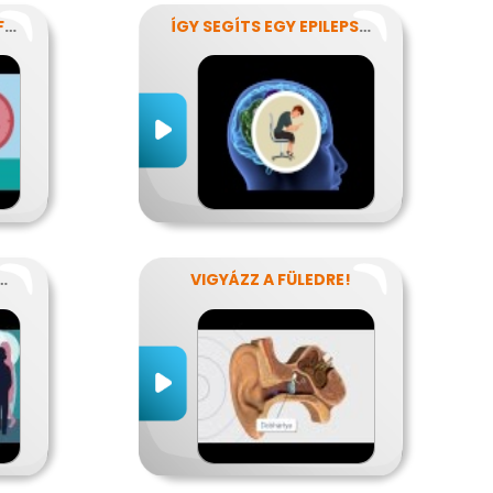
GYÓGYÍTANI? IDŐBEN FELISMERNI!
ÍGY SEGÍTS EGY EPILEPSZIÁSNAK
OS BETEGSÉGEK
VIGYÁZZ A FÜLEDRE!