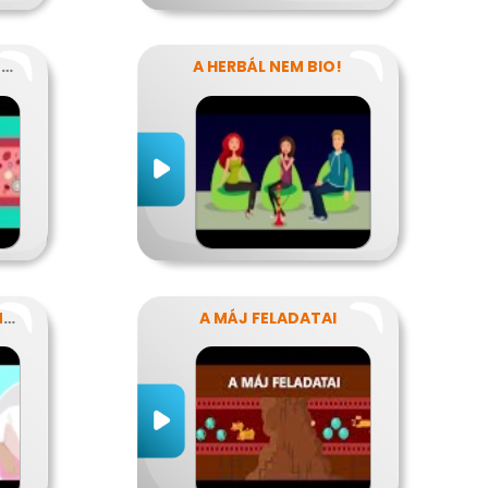
MITŐL VÉRZIK? MITŐL NEM VÉRZIK?
A HERBÁL NEM BIO!
HOGY NE LEGYENEK KÍNOS TITKOK
A MÁJ FELADATAI