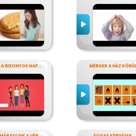
AZOK A BIZONYOS NAPOK
MÉRGEK A HÁZ KÖRÜ
MÁR FOLYIK A VÉR
FOGAS KÉRDÉSEK