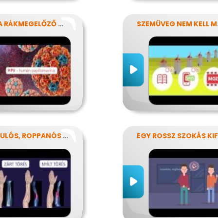
HPV: A RÁKMEGELŐZŐ OLTÁS
SZEM
RÁNDULÓS, ROPPANÓS BALESETEK