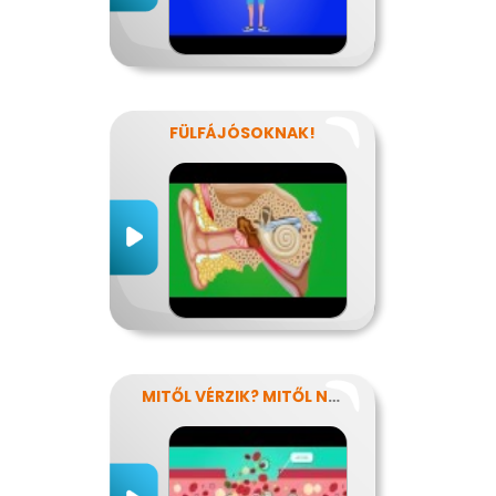
FÜLFÁJÓSOKNAK!
MITŐL VÉRZIK? MITŐL NEM VÉRZIK?