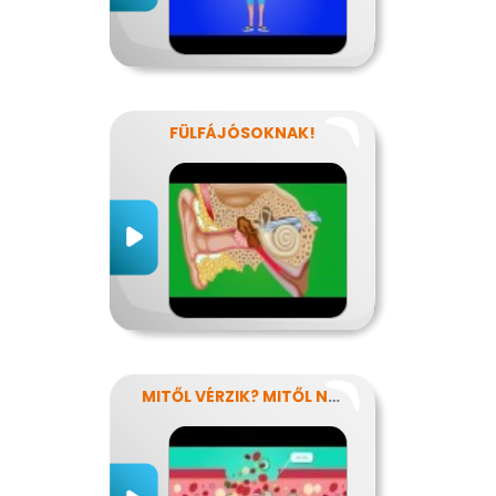
FÜLFÁJÓSOKNAK!
MITŐL VÉRZIK? MITŐL NEM VÉRZIK?