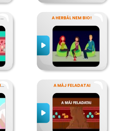
MITŐL VÉRZIK? MITŐL NEM VÉRZIK?
A HERBÁL NEM BIO!
HOGY NE LEGYENEK KÍNOS TITKOK
A MÁJ FELADATAI