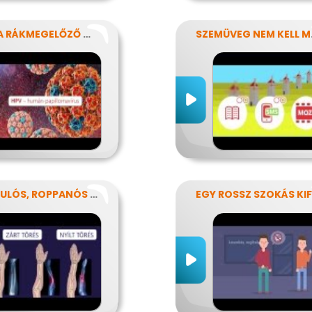
HPV: A RÁKMEGELŐZŐ OLTÁS
SZEM
RÁNDULÓS, ROPPANÓS BALESETEK