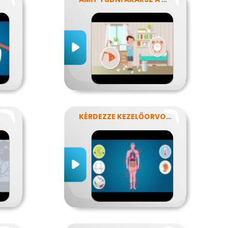
KÉRDEZZE KEZELŐORVOSÁT?