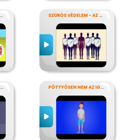
ÜVEG NEM KELL MÉG?
SZÚRÓS VÉDELEM - AZ OLTÁSOKRÓL
EGY ROSSZ SZOKÁS KIFÜSTÖLÉSE
PÖTTYÖSEN NEM AZ IGAZI