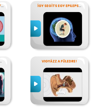
GYÓGYÍTANI? IDŐBEN FELISMERNI!
ÍGY SEGÍTS EGY EPILEPSZIÁSNAK
OS BETEGSÉGEK
VIGYÁZZ A FÜLEDRE!