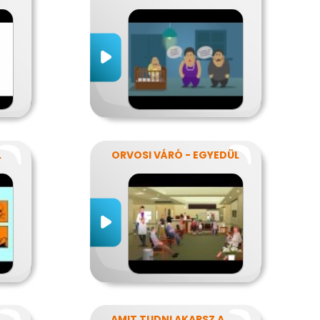
L
ORVOSI VÁRÓ - EGYEDÜL
AMIT TUDNI AKARSZ A NÁTHÁRÓL