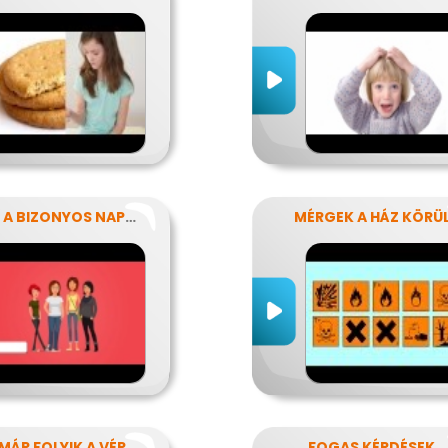
AZOK A BIZONYOS NAPOK
MÉRGEK A HÁZ KÖRÜ
MÁR FOLYIK A VÉR
FOGAS KÉRDÉSEK