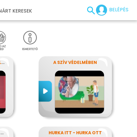
BELÉPÉS
NÁRT KERESEK
EZT TEDD HA FÉLRENYELT VALAKI
A SZÍV VÉDELMÉBEN
A FRIZURA HIVATLAN VENDÉGEI - A FEJTETVEK
HURKA ITT - HURKA OTT