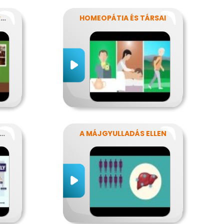
MI TÖRTÉNHET EGY FERDE ÉJSZAKÁN?
HOMEOPÁTIA ÉS TÁRSAI
IKOR SÚLYOS A GYOMORFÁJÁS
A MÁJGYULLADÁS ELLEN