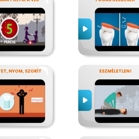
ET, NYOM, SZORÍT
ESZMÉLETLEN!