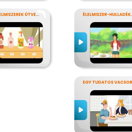
AZ ÉLELMISZEREK ÚTVESZTŐJÉBEN
ÉLELMIS