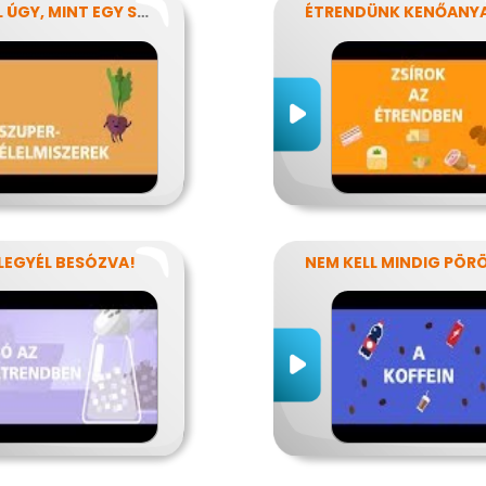
EGYÉL ÚGY, MINT EGY SZUPERHŐS!
 LEGYÉL BESÓZVA!