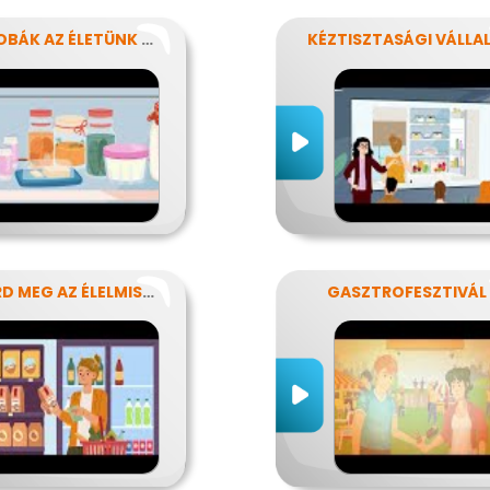
MIKROBÁK AZ ÉLETÜNK SZÁMOS TERÜLETÉN
ISMERD MEG AZ ÉLELMISZEREK TITKAIT!
GASZTROFESZTIVÁL