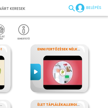
BELÉPÉS
NÁRT KERESEK
!
ENNI FERTŐZÉSEK NÉLKÜL
T AZ ÉLELMISZERCÍMKE?
ÉLET TÁPLÁLÉKALLERGIÁVAL