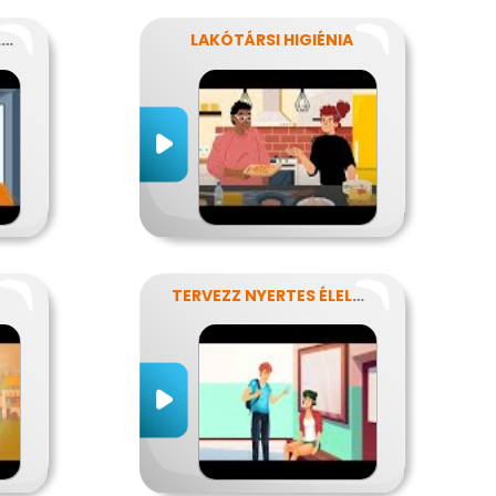
KÉZTISZTASÁGI VÁLLALAT
LAKÓTÁRSI HIGIÉNIA
TERVEZZ NYERTES ÉLELMISZER-CSOMAGOLÁST!