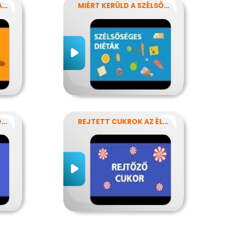
ÉTRENDÜNK KENŐANYAGAI: A ZSÍROK
MIÉRT KERÜLD A SZÉLSŐSÉGES DIÉTÁKAT?
NEM KELL MINDIG PÖRÖGNI
REJTETT CUKROK AZ ÉLELMISZEREINKBEN