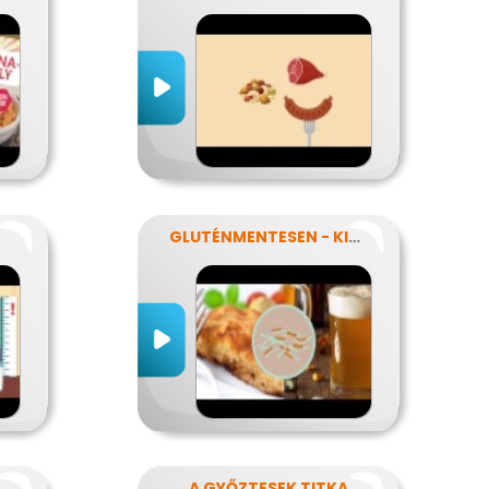
GLUTÉNMENTESEN - KINEK IS?!
SZNÁLNAK A FOGYÓKÚRÁK?
A GYŐZTESEK TITKA