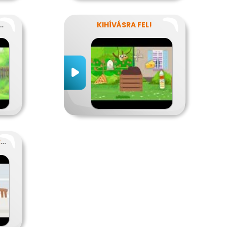
ZER-HULLADÉKOK
KIHÍVÁSRA FEL!
EGY TUDATOS VACSORA RECEPTJE