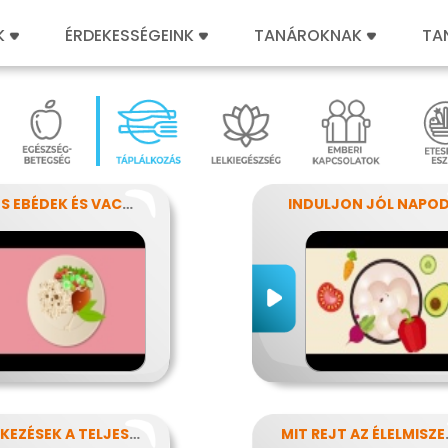
K
ÉRDEKESSÉGEINK
TANÁROKNAK
TA
SZÍNES EBÉDEK ÉS VACSORÁK
INDULJON JÓL NAPOD
KISÉTKEZÉSEK A TELJESÍTMÉNYÉRT
MIT REJ