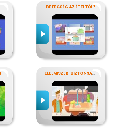
ÁRIÁNUS-KISOKOS
BETEGSÉG AZ ÉTELTŐL?
!
ÉLELMISZER-BIZTONSÁG, NÉBIH, EFSA