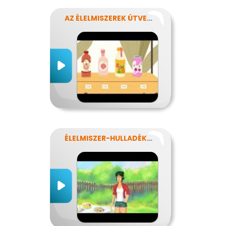
AZ ÉLELMISZEREK ÚTVESZTŐJÉBEN
ÉLELMISZER-HULLADÉKOK