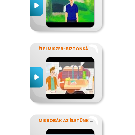
ÉLELMISZER-BIZTONSÁG, NÉBIH, EFSA
MIKROBÁK AZ ÉLETÜNK SZÁMOS TERÜLETÉN