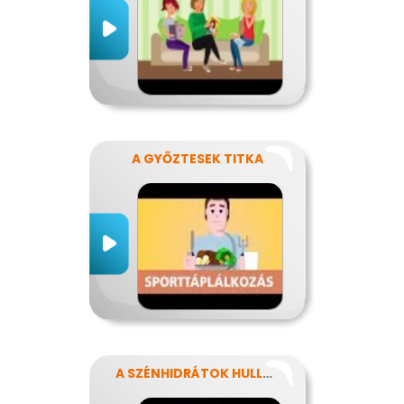
A GYŐZTESEK TITKA
A SZÉNHIDRÁTOK HULLÁMVASÚTJÁN