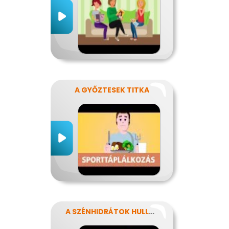
A GYŐZTESEK TITKA
A SZÉNHIDRÁTOK HULLÁMVASÚTJÁN