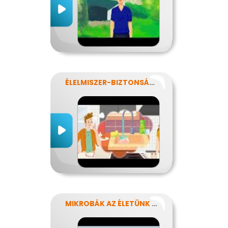
ÉLELMISZER-BIZTONSÁG, NÉBIH, EFSA
MIKROBÁK AZ ÉLETÜNK SZÁMOS TERÜLETÉN