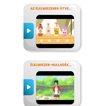
AZ ÉLELMISZEREK ÚTVESZTŐJÉBEN
ÉLELMISZER-HULLADÉKOK