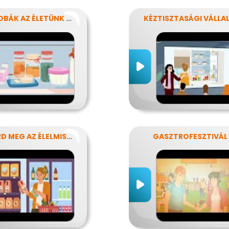
MIKROBÁK AZ ÉLETÜNK SZÁMOS TERÜLETÉN
ISMERD MEG AZ ÉLELMISZEREK TITKAIT!
GASZTROFESZTIVÁL