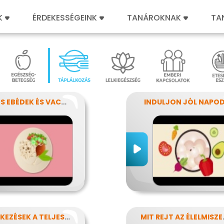
K
ÉRDEKESSÉGEINK
TANÁROKNAK
TA
SZÍNES EBÉDEK ÉS VACSORÁK
INDULJON JÓL NAPOD
KISÉTKEZÉSEK A TELJESÍTMÉNYÉRT
MIT REJ