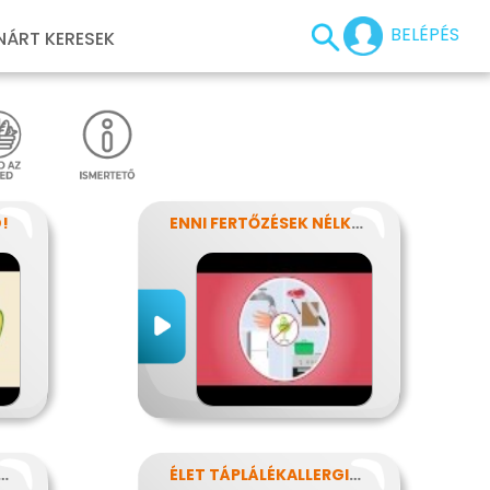
BELÉPÉS
NÁRT KERESEK
!
ENNI FERTŐZÉSEK NÉLKÜL
T AZ ÉLELMISZERCÍMKE?
ÉLET TÁPLÁLÉKALLERGIÁVAL