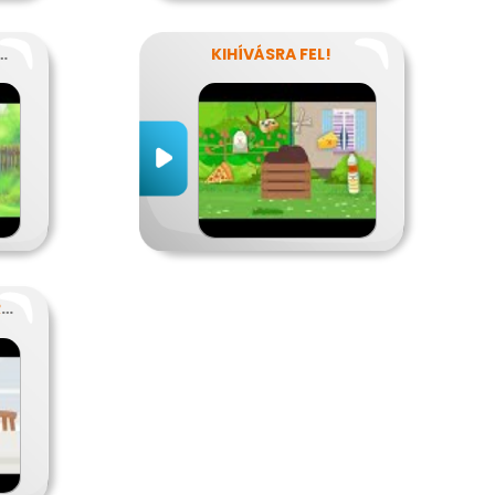
ZER-HULLADÉKOK
KIHÍVÁSRA FEL!
EGY TUDATOS VACSORA RECEPTJE