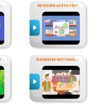
ÁRIÁNUS-KISOKOS
BETEGSÉG AZ ÉTELTŐL?
!
ÉLELMISZER-BIZTONSÁG, NÉBIH, EFSA