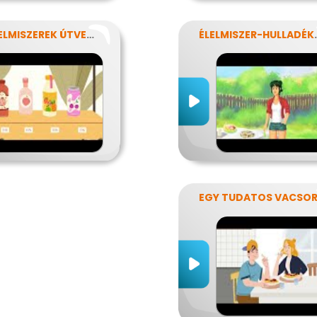
AZ ÉLELMISZEREK ÚTVESZTŐJÉBEN
ÉLELMIS