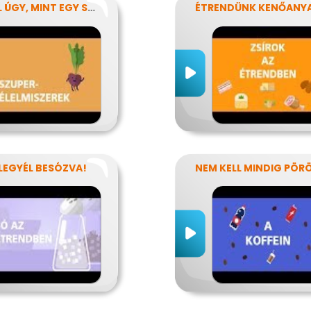
EGYÉL ÚGY, MINT EGY SZUPERHŐS!
 LEGYÉL BESÓZVA!