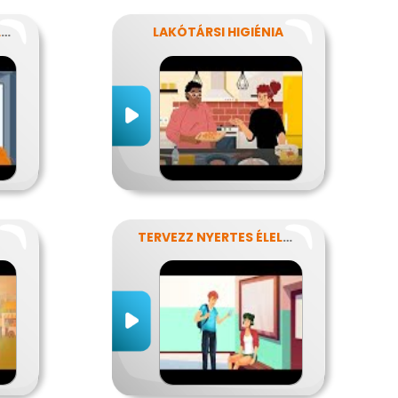
KÉZTISZTASÁGI VÁLLALAT
LAKÓTÁRSI HIGIÉNIA
TERVEZZ NYERTES ÉLELMISZER-CSOMAGOLÁST!