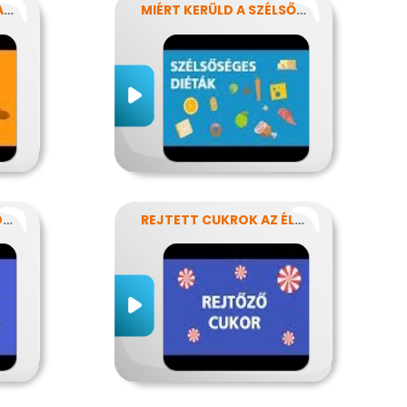
ÉTRENDÜNK KENŐANYAGAI: A ZSÍROK
MIÉRT KERÜLD A SZÉLSŐSÉGES DIÉTÁKAT?
NEM KELL MINDIG PÖRÖGNI
REJTETT CUKROK AZ ÉLELMISZEREINKBEN