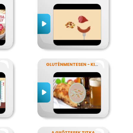
GLUTÉNMENTESEN - KINEK IS?!
SZNÁLNAK A FOGYÓKÚRÁK?
A GYŐZTESEK TITKA