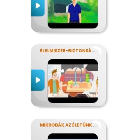
ÉLELMISZER-BIZTONSÁG, NÉBIH, EFSA
MIKROBÁK AZ ÉLETÜNK SZÁMOS TERÜLETÉN