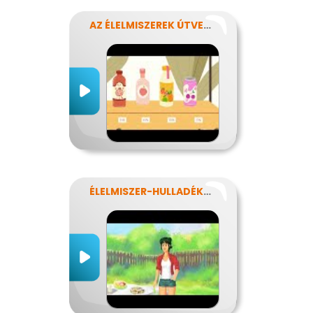
AZ ÉLELMISZEREK ÚTVESZTŐJÉBEN
ÉLELMISZER-HULLADÉKOK