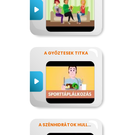
A GYŐZTESEK TITKA
A SZÉNHIDRÁTOK HULLÁMVASÚTJÁN