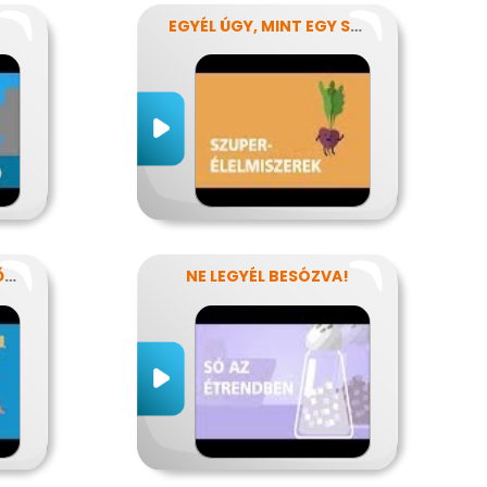
EGYÉL ÚGY, MINT EGY SZUPERHŐS!
MIÉRT KERÜLD A SZÉLSŐSÉGES DIÉTÁKAT?
NE LEGYÉL BESÓZVA!