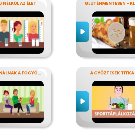
J NÉLKÜL AZ ÉLET
GLUTÉNM
HASZNÁLNAK A FOGYÓKÚRÁK?
A GYŐZTESEK TITKA