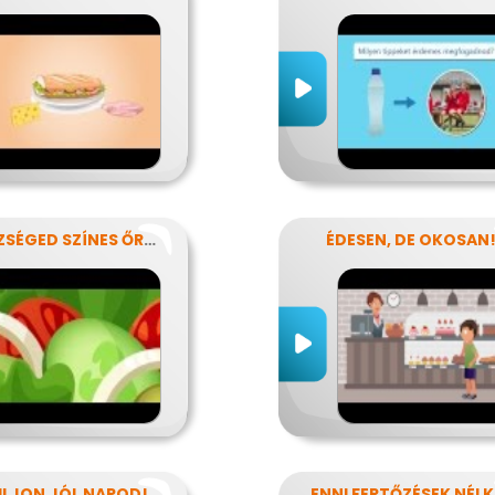
EGÉSZSÉGED SZÍNES ŐRZŐI
ÉDESEN, DE OKOSAN
ULJON JÓL NAPOD!
EN