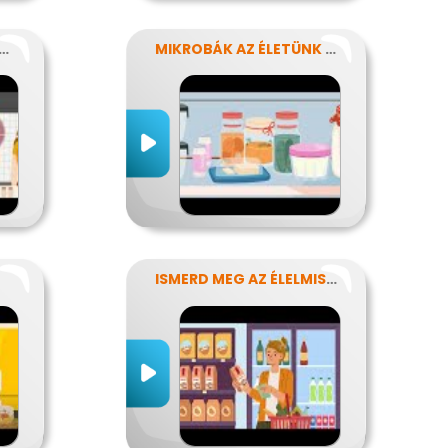
SZER-BIZTONSÁG, NÉBIH, EFSA
MIKROBÁK AZ ÉLETÜNK SZÁMOS TERÜLETÉN
ISMERD MEG AZ ÉLELMISZEREK TITKAIT!