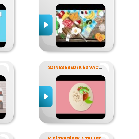
!
SZÍNES EBÉDEK ÉS VACSORÁK
NI FERTŐZÉSEK NÉLKÜL
KISÉTKEZÉSEK A TELJESÍTMÉNYÉRT