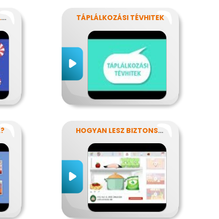
REJTETT CUKROK AZ ÉLELMISZEREINKBEN
TÁPLÁLKOZÁSI TÉVHITEK
L?
HOGYAN LESZ BIZTONSÁGOS, AMIT MEGESZEL?