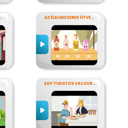
S ÉLELMISZER-CSOMAGOLÁST!
AZ ÉLELMISZEREK ÚTVESZTŐJÉBEN
EGY TUDATOS VACSORA RECEPTJE