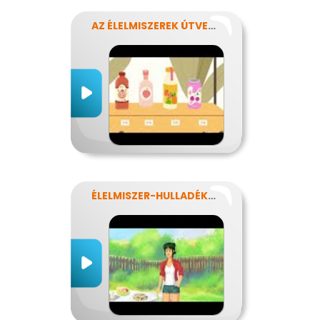
AZ ÉLELMISZEREK ÚTVESZTŐJÉBEN
ÉLELMISZER-HULLADÉKOK