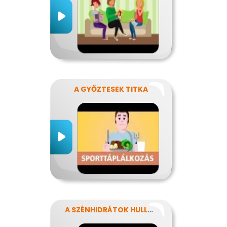
A GYŐZTESEK TITKA
A SZÉNHIDRÁTOK HULLÁMVASÚTJÁN