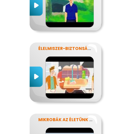
ÉLELMISZER-BIZTONSÁG, NÉBIH, EFSA
MIKROBÁK AZ ÉLETÜNK SZÁMOS TERÜLETÉN