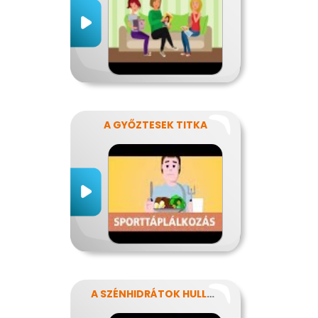
A GYŐZTESEK TITKA
A SZÉNHIDRÁTOK HULLÁMVASÚTJÁN