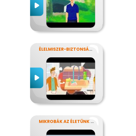
ÉLELMISZER-BIZTONSÁG, NÉBIH, EFSA
MIKROBÁK AZ ÉLETÜNK SZÁMOS TERÜLETÉN