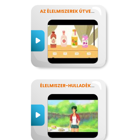
AZ ÉLELMISZEREK ÚTVESZTŐJÉBEN
ÉLELMISZER-HULLADÉKOK