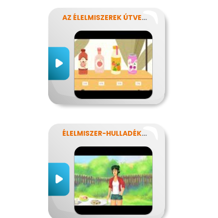
AZ ÉLELMISZEREK ÚTVESZTŐJÉBEN
ÉLELMISZER-HULLADÉKOK