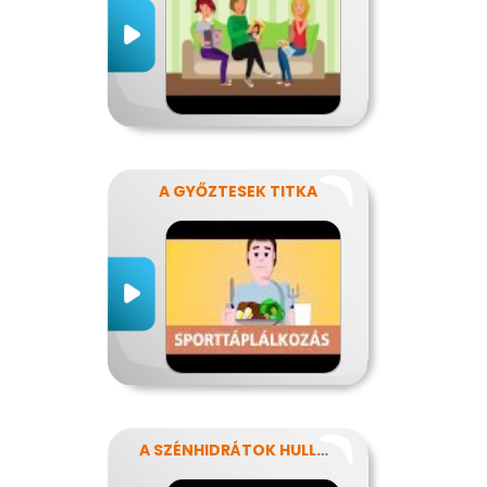
A GYŐZTESEK TITKA
A SZÉNHIDRÁTOK HULLÁMVASÚTJÁN