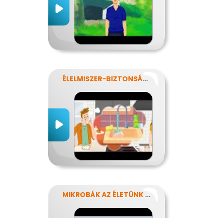
ÉLELMISZER-BIZTONSÁG, NÉBIH, EFSA
MIKROBÁK AZ ÉLETÜNK SZÁMOS TERÜLETÉN