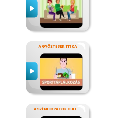
A GYŐZTESEK TITKA
A SZÉNHIDRÁTOK HULLÁMVASÚTJÁN