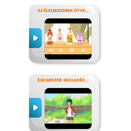
AZ ÉLELMISZEREK ÚTVESZTŐJÉBEN
ÉLELMISZER-HULLADÉKOK