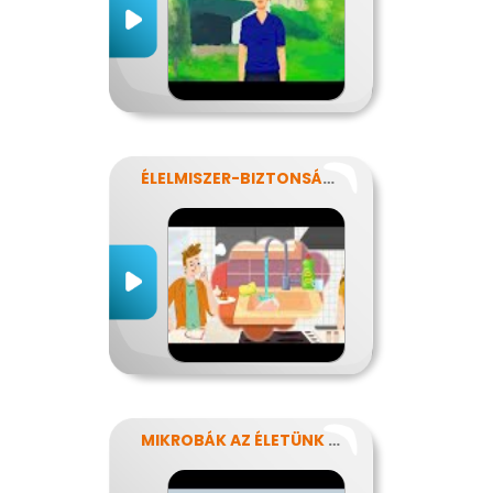
ÉLELMISZER-BIZTONSÁG, NÉBIH, EFSA
MIKROBÁK AZ ÉLETÜNK SZÁMOS TERÜLETÉN