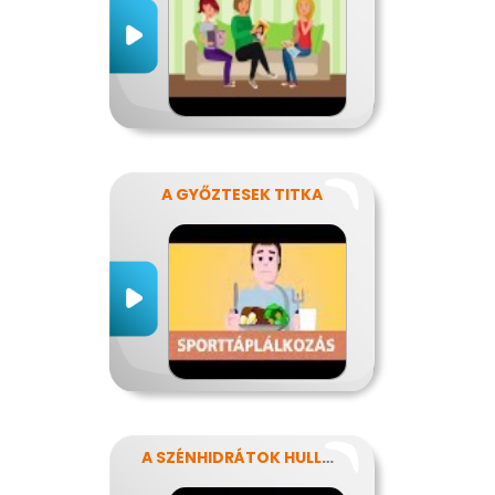
A GYŐZTESEK TITKA
A SZÉNHIDRÁTOK HULLÁMVASÚTJÁN