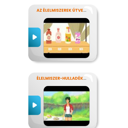
AZ ÉLELMISZEREK ÚTVESZTŐJÉBEN
ÉLELMISZER-HULLADÉKOK