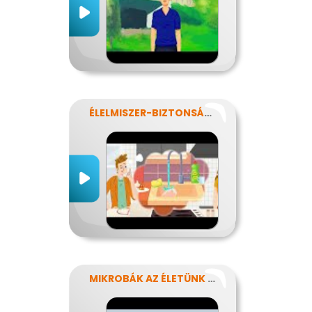
ÉLELMISZER-BIZTONSÁG, NÉBIH, EFSA
MIKROBÁK AZ ÉLETÜNK SZÁMOS TERÜLETÉN