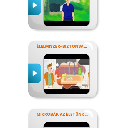
ÉLELMISZER-BIZTONSÁG, NÉBIH, EFSA
MIKROBÁK AZ ÉLETÜNK SZÁMOS TERÜLETÉN