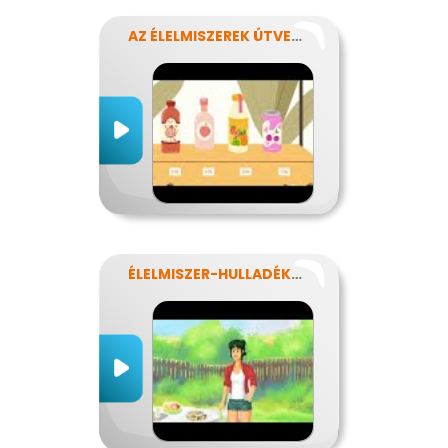
AZ ÉLELMISZEREK ÚTVESZTŐJÉBEN
ÉLELMISZER-HULLADÉKOK