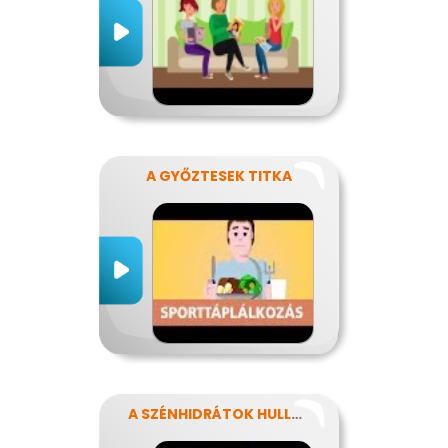
A GYŐZTESEK TITKA
A SZÉNHIDRÁTOK HULLÁMVASÚTJÁN