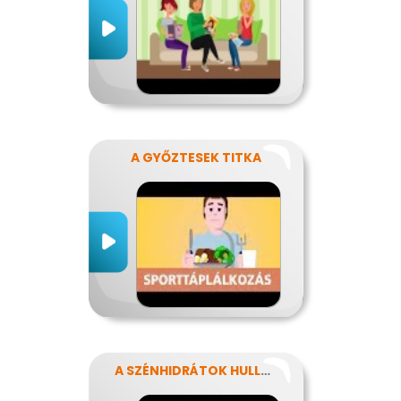
A GYŐZTESEK TITKA
A SZÉNHIDRÁTOK HULLÁMVASÚTJÁN