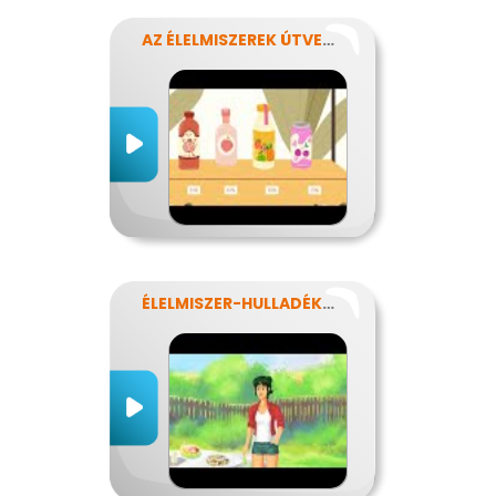
AZ ÉLELMISZEREK ÚTVESZTŐJÉBEN
ÉLELMISZER-HULLADÉKOK