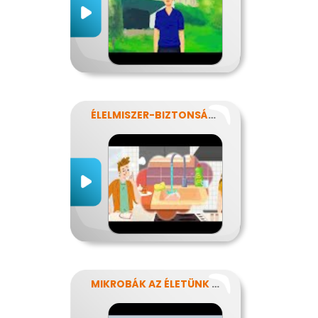
ÉLELMISZER-BIZTONSÁG, NÉBIH, EFSA
MIKROBÁK AZ ÉLETÜNK SZÁMOS TERÜLETÉN