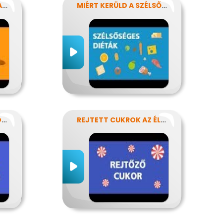
ÉTRENDÜNK KENŐANYAGAI: A ZSÍROK
MIÉRT KERÜLD A SZÉLSŐSÉGES DIÉTÁKAT?
NEM KELL MINDIG PÖRÖGNI
REJTETT CUKROK AZ ÉLELMISZEREINKBEN