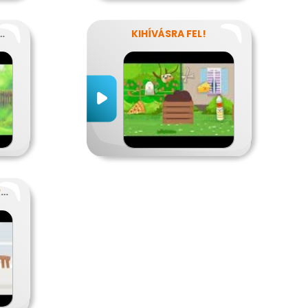
ZER-HULLADÉKOK
KIHÍVÁSRA FEL!
EGY TUDATOS VACSORA RECEPTJE