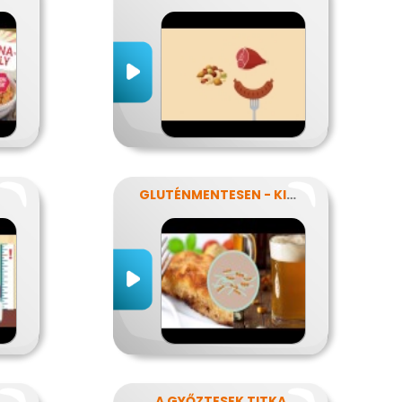
GLUTÉNMENTESEN - KINEK IS?!
SZNÁLNAK A FOGYÓKÚRÁK?
A GYŐZTESEK TITKA