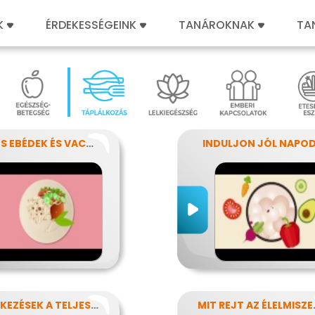
K
ÉRDEKESSÉGEINK
TANÁROKNAK
TA
SZÍNES EBÉDEK ÉS VACSORÁK
INDULJON JÓL NAPOD
KISÉTKEZÉSEK A TELJESÍTMÉNYÉRT
MIT REJ