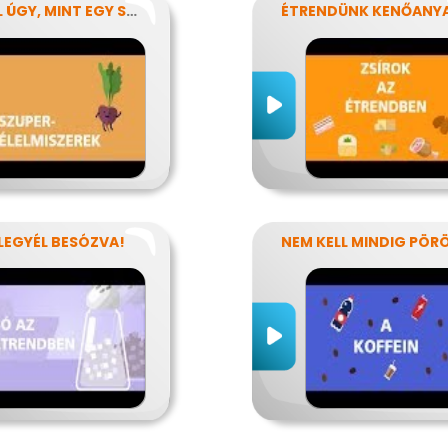
EGYÉL ÚGY, MINT EGY SZUPERHŐS!
 LEGYÉL BESÓZVA!