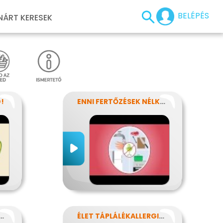
BELÉPÉS
NÁRT KERESEK
!
ENNI FERTŐZÉSEK NÉLKÜL
T AZ ÉLELMISZERCÍMKE?
ÉLET TÁPLÁLÉKALLERGIÁVAL