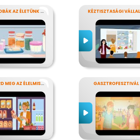
MIKROBÁK AZ ÉLETÜNK SZÁMOS TERÜLETÉN
ISMERD MEG AZ ÉLELMISZEREK TITKAIT!
GASZTROFESZTIVÁL