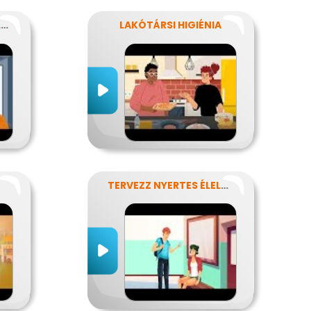
KÉZTISZTASÁGI VÁLLALAT
LAKÓTÁRSI HIGIÉNIA
TERVEZZ NYERTES ÉLELMISZER-CSOMAGOLÁST!