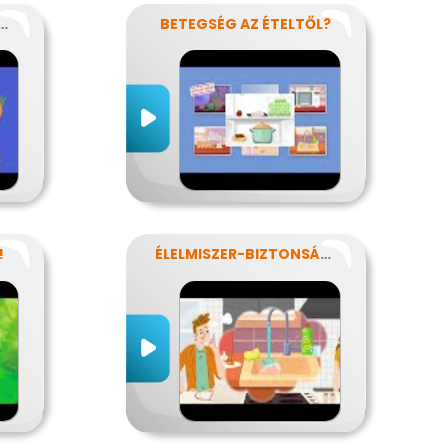
ÁRIÁNUS-KISOKOS
BETEGSÉG AZ ÉTELTŐL?
!
ÉLELMISZER-BIZTONSÁG, NÉBIH, EFSA