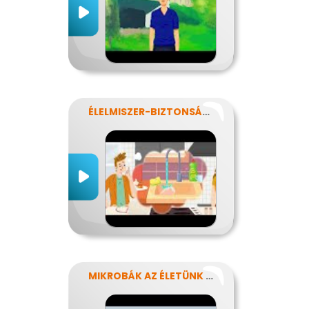
ÉLELMISZER-BIZTONSÁG, NÉBIH, EFSA
MIKROBÁK AZ ÉLETÜNK SZÁMOS TERÜLETÉN