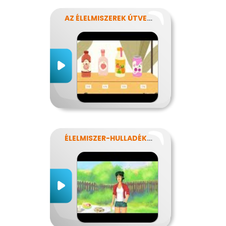
AZ ÉLELMISZEREK ÚTVESZTŐJÉBEN
ÉLELMISZER-HULLADÉKOK