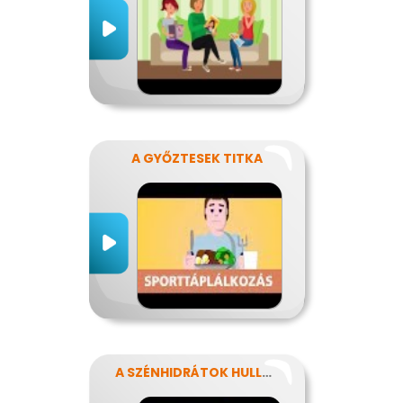
A GYŐZTESEK TITKA
A SZÉNHIDRÁTOK HULLÁMVASÚTJÁN