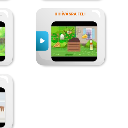
ZER-HULLADÉKOK
KIHÍVÁSRA FEL!
EGY TUDATOS VACSORA RECEPTJE