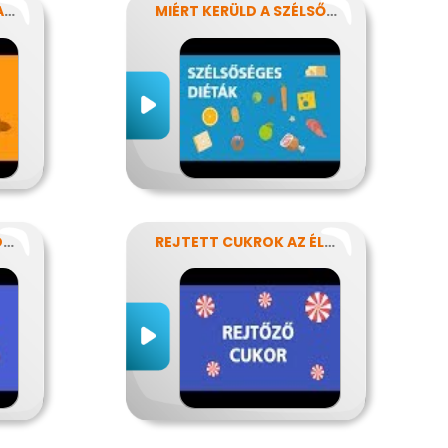
ÉTRENDÜNK KENŐANYAGAI: A ZSÍROK
MIÉRT KERÜLD A SZÉLSŐSÉGES DIÉTÁKAT?
NEM KELL MINDIG PÖRÖGNI
REJTETT CUKROK AZ ÉLELMISZEREINKBEN