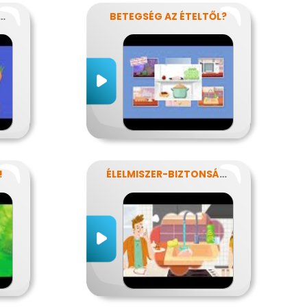
ÁRIÁNUS-KISOKOS
BETEGSÉG AZ ÉTELTŐL?
!
ÉLELMISZER-BIZTONSÁG, NÉBIH, EFSA