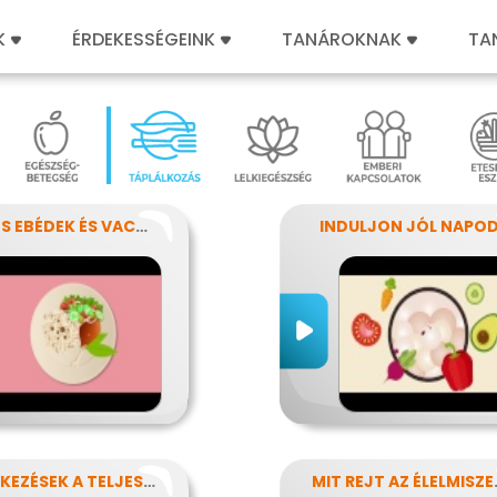
K
ÉRDEKESSÉGEINK
TANÁROKNAK
TA
SZÍNES EBÉDEK ÉS VACSORÁK
INDULJON JÓL NAPOD
KISÉTKEZÉSEK A TELJESÍTMÉNYÉRT
MIT REJ