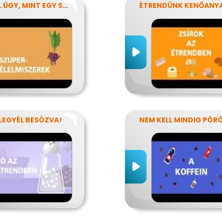
EGYÉL ÚGY, MINT EGY SZUPERHŐS!
 LEGYÉL BESÓZVA!