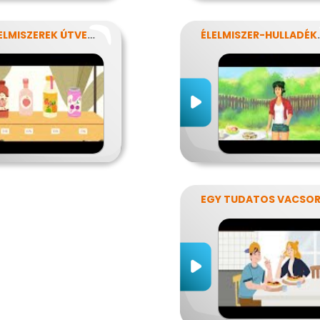
AZ ÉLELMISZEREK ÚTVESZTŐJÉBEN
ÉLELMIS