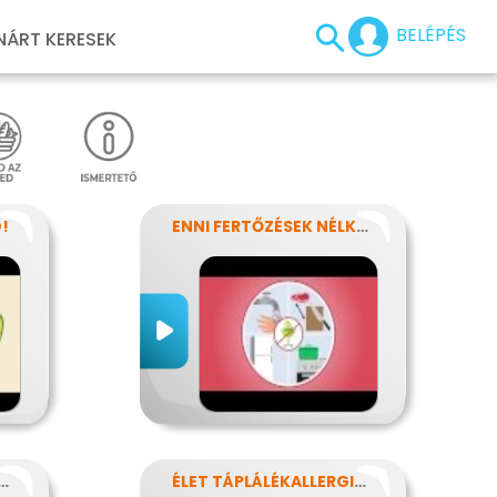
BELÉPÉS
NÁRT KERESEK
!
ENNI FERTŐZÉSEK NÉLKÜL
T AZ ÉLELMISZERCÍMKE?
ÉLET TÁPLÁLÉKALLERGIÁVAL