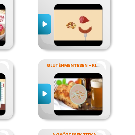
GLUTÉNMENTESEN - KINEK IS?!
SZNÁLNAK A FOGYÓKÚRÁK?
A GYŐZTESEK TITKA