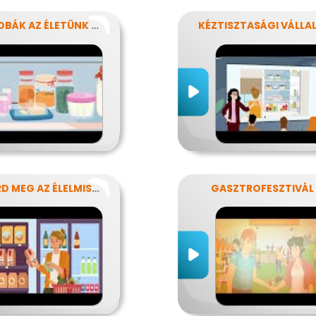
MIKROBÁK AZ ÉLETÜNK SZÁMOS TERÜLETÉN
ISMERD MEG AZ ÉLELMISZEREK TITKAIT!
GASZTROFESZTIVÁL