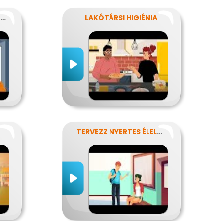
KÉZTISZTASÁGI VÁLLALAT
LAKÓTÁRSI HIGIÉNIA
TERVEZZ NYERTES ÉLELMISZER-CSOMAGOLÁST!